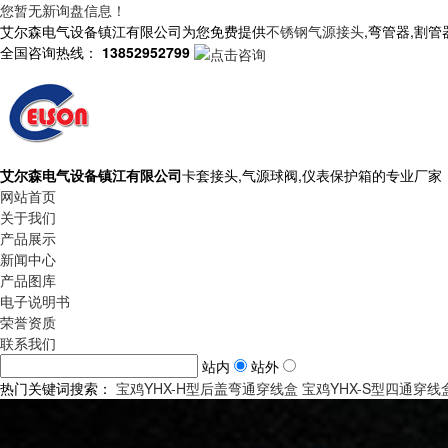
您暂无新询盘信息！
艾尔森电气设备镇江有限公司为您免费提供
不锈钢气源接头
,弯管器,割
全国咨询热线：
13852952799
艾尔森电气设备镇江有限公司
卡套接头,气源球阀,仪表保护箱的专业厂家
网站首页
关于我们
产品展示
新闻中心
产品图库
电子说明书
荣誉资质
联系我们
站内
站外
热门关键词搜索：
宝鸡YHX-H型后盖弯通穿线盒
宝鸡YHX-S型四通穿线