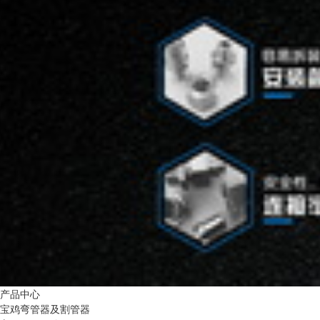
产品中心
宝鸡弯管器及割管器