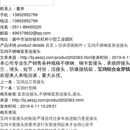
联系人：董笋
手机：13852952799
电话：13852952799
传真：0511-88455220
邮箱：496379822@qq.com
地址：扬中市油坊镇长旺村小型工业园区
产品详情
product details
首页
>
仪表管路附件
>
宝鸡不锈钢直形连接头
宝鸡不锈钢直形连接头
文章来源：http://bj.aeszj.com/product202363.html
发表时间：2019-6-11 
本公司专业生产销售各种规格不锈钢、铜卡套接头，承插焊接头
兰，堵头，短节，对丝，活接头，防爆接线箱，
宝鸡铝合金穿线
欢迎来人来电洽谈，量大从优。
上一条：
宝鸡法兰管接头
下一条：
宝鸡针型阀
相关标签:
直形连接头
,
不锈钢直形连接头
,
接头
,
来源：http://bj.aeszj.com/product202363.html
发布时间：2019-6-11 10:29:51
相关资讯
宝鸡卡套接头的制造严谨且经过多年改进能力更是拔尖
宝鸡卡套接头按要求进行安装使用起来才会得心应手